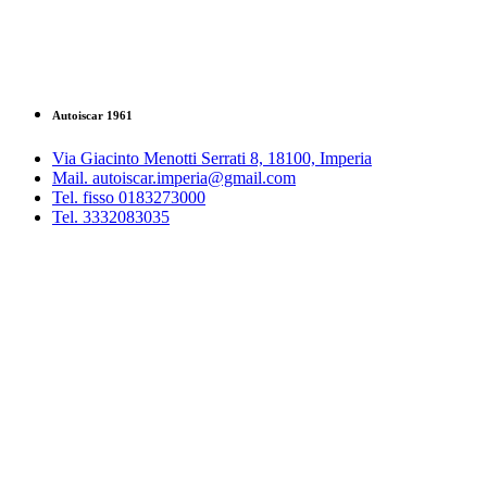
Autoiscar 1961
Via Giacinto Menotti Serrati 8, 18100, Imperia
Mail. autoiscar.imperia@gmail.com
Tel. fisso 0183273000
Tel. 3332083035